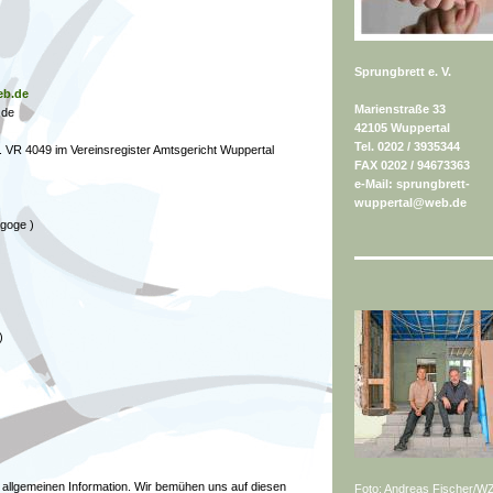
Sprungbrett e. V.
eb.de
Marienstraße 33
.de
42105 Wuppertal
Tel. 0202 / 3935344
Nr. VR 4049 im Vereinsregister Amtsgericht Wuppertal
FAX 0202 / 94673363
e-Mail:
sprungbrett-
wuppertal@web.de
agoge )
)
er allgemeinen Information. Wir bemühen uns auf diesen
Foto: Andreas Fischer/W