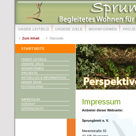
UNSER LEITBILD
UNSERE ZIELE
WOHNFORMEN
PROJE
Zum Inhalt
Startseite
STARTSEITE
UNSER LEITBILD
UNSERE ZIELE
WOHNFORMEN
PROJEKTE
AKTUELLES & INFORMATIVES
UNSER TEAM
FOTOGALERIE
Impressum
IMPRESSUM
KONTAKT
DATENSCHUTZ
Anbieter dieser Webseite:
Sprungbrett e. V.
Marienstraße 33