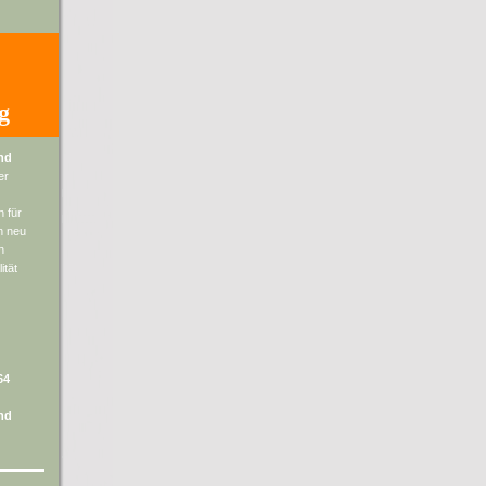
g
nd
er
n für
n neu
n
ität
64
nd