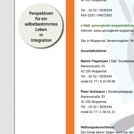
42 105 Wuppertal
Tel. : 02 02 / 3935344
FAX 0202 / 94673363
e-Mail:
sprungbrett-wuppertal@w
Internet: www.sprungbrett-wuppertal
Sitz in Wuppertal, Vereinsregister: 
Geschäftsführer
Martin Flagmeyer
( Dipl. Sozialpäd
Marienstraße 33
42 105 Wuppertal
Tel. : 02 02 / 3935344
mobil 01 77 / 9 10 09 89
Peter Schwarze
( Sonderpädagoge 
Marienstraße 33
42 105 Wuppertal
Tel. : 02 02 / 3935344
mobil 01 77 / 1 48 01 21
Haftungsausschluss:
Der Inhalt dieser Seiten dient nur d