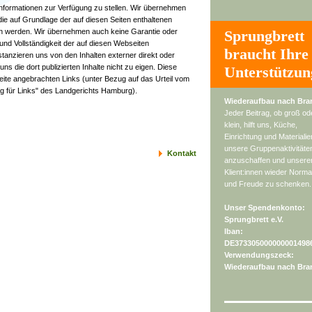
Informationen zur Verfügung zu stellen. Wir übernehmen
ie auf Grundlage der auf diesen Seiten enthaltenen
n werden. Wir übernehmen auch keine Garantie oder
Sprungbrett
t und Vollständigkeit der auf diesen Webseiten
braucht Ihre
istanzieren uns von den Inhalten externer direkt oder
uns die dort publizierten Inhalte nicht zu eigen. Diese
Unterstützun
r Seite angebrachten Links (unter Bezug auf das Urteil vom
ng für Links" des Landgerichts Hamburg).
Wiederaufbau nach Bra
Jeder Beitrag, ob groß od
klein, hilft uns, Küche,
Einrichtung und Materialie
unsere Gruppenaktivitäte
Kontakt
anzuschaffen und unsere
Klient:innen wieder Normal
und Freude zu schenken.
Unser Spendenkonto:
Sprungbrett e.V.
Iban:
DE373305000000001498
Verwendungszeck:
Wiederaufbau nach Bra